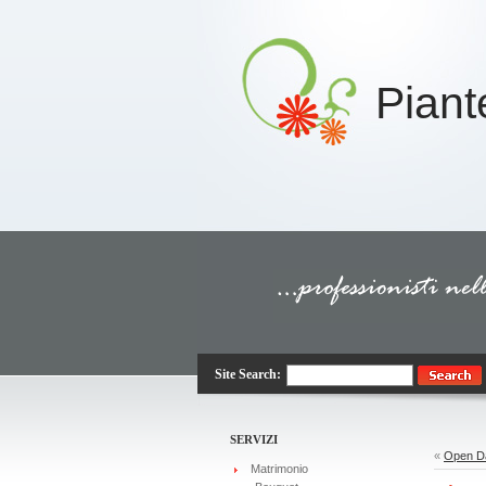
Piant
Site Search:
SERVIZI
«
Open Da
Matrimonio