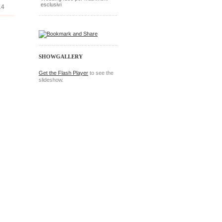
esclusivi
14
SHOWGALLERY
Get the Flash Player
to see the
slideshow.