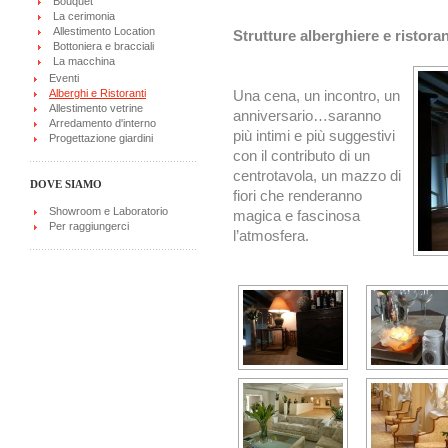
Bouquet
La cerimonia
Allestimento Location
Strutture alberghiere e ristoran
Bottoniera e bracciali
La macchina
Eventi
Alberghi e Ristoranti
Una cena, un incontro, un
Allestimento vetrine
anniversario…saranno
Arredamento d'interno
più intimi e più suggestivi
Progettazione giardini
con il contributo di un
centrotavola, un mazzo di
DOVE SIAMO
fiori che renderanno
Showroom e Laboratorio
magica e fascinosa
Per raggiungerci
l’atmosfera.